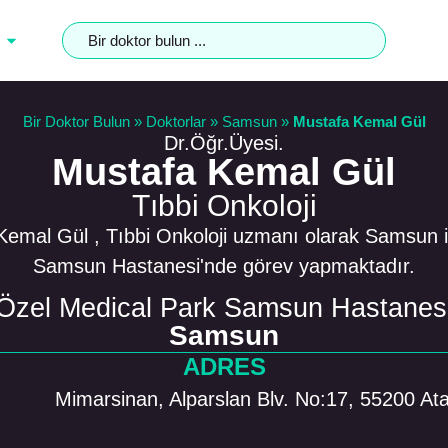
Bir Doktor Bulun
»
Doktorlar
»
Samsun
»
Mustafa Kemal Gül
Dr.Öğr.Üyesi.
Mustafa Kemal Gül
Tıbbi Onkoloji
Kemal Gül , Tıbbi Onkoloji uzmanı olarak Samsun i
Samsun Hastanesi'nde görev yapmaktadır.
Özel Medical Park Samsun Hastanes
Samsun
ADRES
Mimarsinan, Alparslan Blv. No:17, 55200 