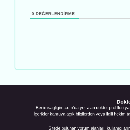
0
DEĞERLENDIRME
Dokto
Benimsagligim.com’da yer alan doktor profilleri ya
İçerikler kamuya açık bilgilerden veya ilgili hekim t
Sitede bulunan yorum alanları, kullanıcıların 