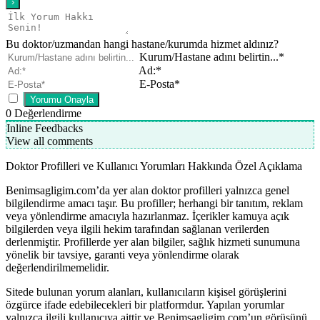
Bu doktor/uzmandan hangi hastane/kurumda hizmet aldınız?
Kurum/Hastane adını belirtin...*
Ad:*
E-Posta*
0
Değerlendirme
Inline Feedbacks
View all comments
Doktor Profilleri ve Kullanıcı Yorumları Hakkında Özel Açıklama
Benimsagligim.com’da yer alan doktor profilleri yalnızca genel
bilgilendirme amacı taşır. Bu profiller; herhangi bir tanıtım, reklam
veya yönlendirme amacıyla hazırlanmaz. İçerikler kamuya açık
bilgilerden veya ilgili hekim tarafından sağlanan verilerden
derlenmiştir. Profillerde yer alan bilgiler, sağlık hizmeti sunumuna
yönelik bir tavsiye, garanti veya yönlendirme olarak
değerlendirilmemelidir.
Sitede bulunan yorum alanları, kullanıcıların kişisel görüşlerini
özgürce ifade edebilecekleri bir platformdur. Yapılan yorumlar
yalnızca ilgili kullanıcıya aittir ve Benimsagligim.com’un görüşünü