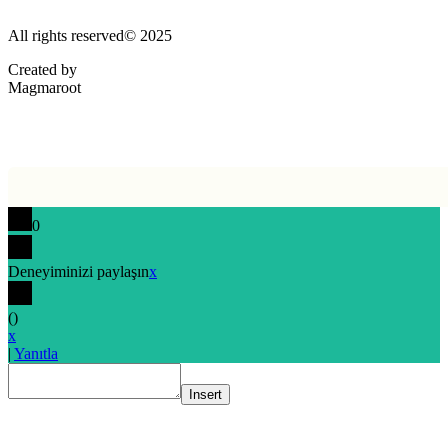
All rights reserved© 2025
Created by
Magmaroot
0
Deneyiminizi paylaşın
x
(
)
x
|
Yanıtla
Insert