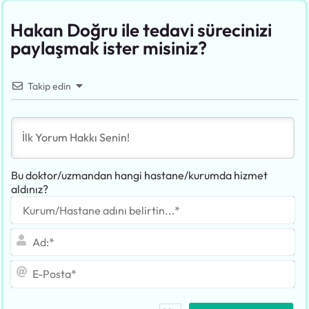
Hakan Doğru ile tedavi sürecinizi
paylaşmak ister misiniz?
Takip edin
Bu doktor/uzmandan hangi hastane/kurumda hizmet
aldınız?
Ku
adı
bel
Ad
E-
Po