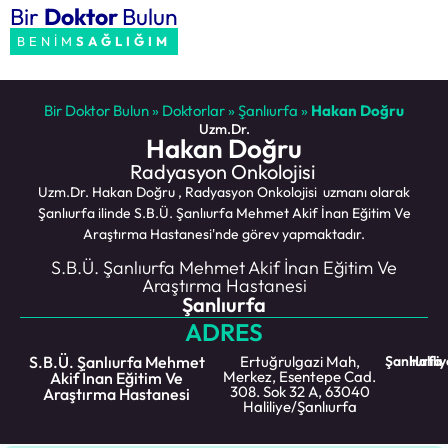
Bir
Doktor
Bulun
BENİM
SAĞLIĞIM
Bir Doktor Bulun
»
Doktorlar
»
Şanlıurfa
»
Hakan Doğru
Uzm.Dr.
Hakan Doğru
Radyasyon Onkolojisi
Uzm.Dr. Hakan Doğru , Radyasyon Onkolojisi uzmanı olarak
Şanlıurfa ilinde S.B.Ü. Şanlıurfa Mehmet Akif İnan Eğitim Ve
Araştırma Hastanesi'nde görev yapmaktadır.
S.B.Ü. Şanlıurfa Mehmet Akif İnan Eğitim Ve
Araştırma Hastanesi
Şanlıurfa
ADRES
S.B.Ü. Şanlıurfa Mehmet
Ertuğrulgazi Mah,
Şanlıurfa
Halili
Merkez, Esentepe Cad.
Akif İnan Eğitim Ve
308. Sok 32 A, 63040
Araştırma Hastanesi
Haliliye/Şanlıurfa