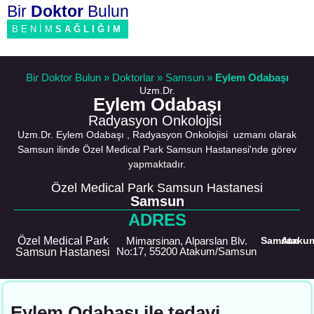
Bir
Doktor
Bulun
BENİM
SAĞLIĞIM
Bir Doktor Bulun
»
Doktorlar
»
Samsun
»
Eylem Odabaşı
Uzm.Dr.
Eylem Odabaşı
Radyasyon Onkolojisi
Uzm.Dr. Eylem Odabaşı , Radyasyon Onkolojisi uzmanı olarak
Samsun ilinde Özel Medical Park Samsun Hastanesi'nde görev
yapmaktadır.
Özel Medical Park Samsun Hastanesi
Samsun
ADRES
Özel Medical Park
Mimarsinan, Alparslan Blv.
Samsun
Ataku
No:17, 55200 Atakum/Samsun
Samsun Hastanesi
Eylem Odabaşı ile tedavi