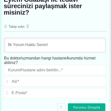
sürecinizi paylaşmak ister
misiniz?
Takip edin
Bu doktor/uzmandan hangi hastane/kurumda hizmet
aldınız?
Ku
adı
beli
Ad
E-
Po