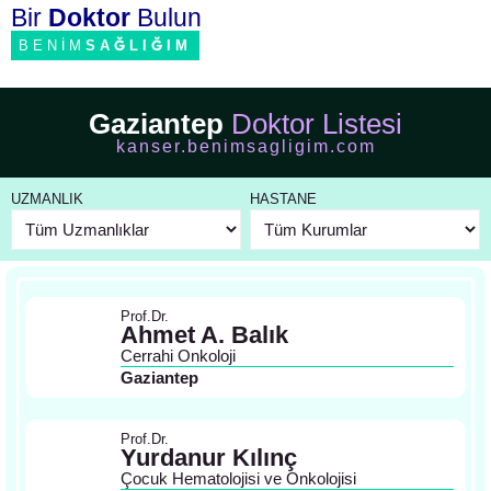
Bir
Doktor
Bulun
BENİM
SAĞLIĞIM
Gaziantep
Doktor Listesi
kanser.benimsagligim.com
UZMANLIK
HASTANE
Prof.Dr.
Ahmet A. Balık
Cerrahi Onkoloji
Gaziantep
Prof.Dr.
Yurdanur Kılınç
Çocuk Hematolojisi ve Onkolojisi