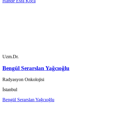
Hande Esra Koca
Uzm.Dr.
Bengül Serarslan Yağcıoğlu
Radyasyon Onkolojisi
İstanbul
Bengül Serarslan Yağcıoğlu