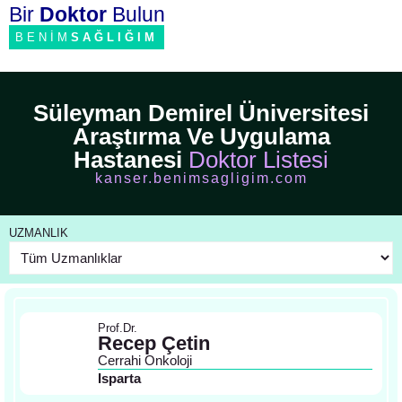
Bir
Doktor
Bulun
BENİM
SAĞLIĞIM
Süleyman Demirel Üniversitesi
Araştırma Ve Uygulama
Hastanesi
Doktor Listesi
kanser.benimsagligim.com
UZMANLIK
Prof.Dr.
Recep Çetin
Cerrahi Onkoloji
Isparta