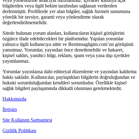
veya yönlendirme amacıyla hazırlanmaz. İçerikler kamuya açık
bilgilerden veya ilgili hekim tarafından sağlanan verilerden
derlenmiştir. Profillerde yer alan bilgiler, sağlık hizmeti sunumuna
yönelik bir tavsiye, garanti veya yönlendirme olarak
değerlendirilmemelidir.
Sitede bulunan yorum alanları, kullanıcıların kişisel görüşlerini
özgürce ifade edebilecekleri bir platformdur. Yapılan yorumlar
yalnızca ilgili kullanıcıya aittir ve Benimsagligim.com’un görüşünü
yansıtmaz. Yorumlar, yayından önce denetlenebilir ve hakaret,
kişisel saldırı, yanıltıcı bilgi, reklam, spam veya yasa dışı içerikler
yayımlanmaz.
Yorumlar yayınlansa dahi editoryal düzenleme ve yayından kaldırma
hakkı saklıdır. Kullanıcılar, paylaştıkları bilgilerin doğruluğundan ve
hukuki sorumluluğundan kendileri sorumludur. Özellikle kişisel
sağlık bilgileri paylaşımında dikkatli olunması gerekmektedir.
Hakkımızda
İletişim
Site Kullanım Şartnamesi
Gizlilik Politikası