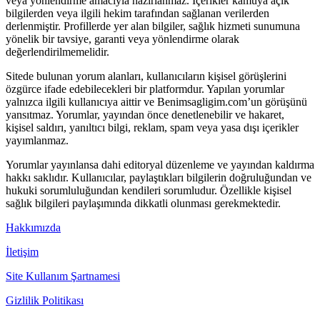
veya yönlendirme amacıyla hazırlanmaz. İçerikler kamuya açık
bilgilerden veya ilgili hekim tarafından sağlanan verilerden
derlenmiştir. Profillerde yer alan bilgiler, sağlık hizmeti sunumuna
yönelik bir tavsiye, garanti veya yönlendirme olarak
değerlendirilmemelidir.
Sitede bulunan yorum alanları, kullanıcıların kişisel görüşlerini
özgürce ifade edebilecekleri bir platformdur. Yapılan yorumlar
yalnızca ilgili kullanıcıya aittir ve Benimsagligim.com’un görüşünü
yansıtmaz. Yorumlar, yayından önce denetlenebilir ve hakaret,
kişisel saldırı, yanıltıcı bilgi, reklam, spam veya yasa dışı içerikler
yayımlanmaz.
Yorumlar yayınlansa dahi editoryal düzenleme ve yayından kaldırma
hakkı saklıdır. Kullanıcılar, paylaştıkları bilgilerin doğruluğundan ve
hukuki sorumluluğundan kendileri sorumludur. Özellikle kişisel
sağlık bilgileri paylaşımında dikkatli olunması gerekmektedir.
Hakkımızda
İletişim
Site Kullanım Şartnamesi
Gizlilik Politikası