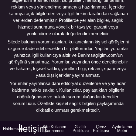
bilgilendirme amacı taşır. Bu profiller; herhangi bir tanıtım,
reklam veya yönlendirme amacıyla hazırlanmaz. İçerikler
kamuya açık bilgilerden veya ilgili hekim tarafından sağlanan
verilerden derlenmiştir. Profillerde yer alan bilgiler, sağlık
hizmeti sunumuna yönelik bir tavsiye, garanti veya
yönlendirme olarak değerlendirilmemelidir.
Sitede bulunan yorum alanları, kullanıcıların kişisel görüşlerini
özgürce ifade edebilecekleri bir platformdur. Yapılan yorumlar
yalnızca ilgili kullanıcıya aittir ve Benimsagligim.com’un
görüşünü yansıtmaz. Yorumlar, yayından önce denetlenebilir
ve hakaret, kişisel saldırı, yanıltıcı bilgi, reklam, spam veya
yasa dışı içerikler yayımlanmaz.
Yorumlar yayınlansa dahi editoryal düzenleme ve yayından
kaldırma hakkı saklıdır. Kullanıcılar, paylaştıkları bilgilerin
doğruluğundan ve hukuki sorumluluğundan kendileri
sorumludur. Özellikle kişisel sağlık bilgileri paylaşımında
dikkatli olunması gerekmektedir.
İletişim
Site Kullanım
Gizlilik
Çerez
Aydınlatma
Hakkımızda
Şartnamesi
Politikası
Politikası
Metni