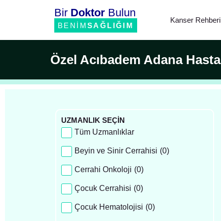
Bir
Doktor
Bulun
Kanser Rehberi
BENİM
SAĞLIĞIM
Özel Acıbadem Adana Hasta
UZMANLIK SEÇİN
Tüm Uzmanlıklar
Beyin ve Sinir Cerrahisi
(
0
)
Cerrahi Onkoloji
(
0
)
Çocuk Cerrahisi
(
0
)
Çocuk Hematolojisi
(
0
)