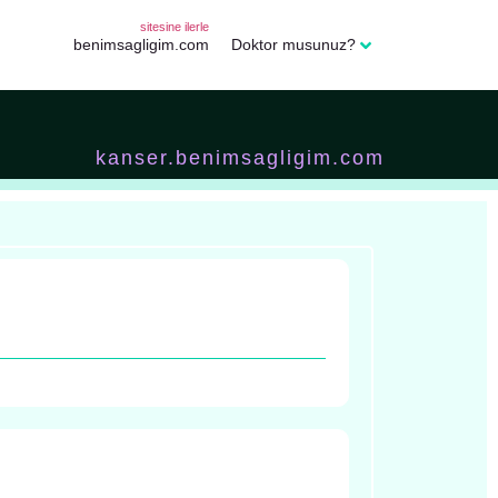
sitesine ilerle
benimsagligim.com
Doktor musunuz?
kanser.benimsagligim.com