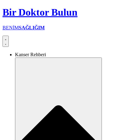
İçeriğe
Bir
Doktor
Bulun
atla
BENİM
SAĞLIĞIM
Kanser Rehberi