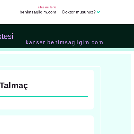
sitesine ilerle
benimsagligim.com
Doktor musunuz?
stesi
kanser.benimsagligim.com
 Talmaç