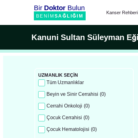
Bir
Doktor
Bulun
Kanser Rehberi
BENİM
SAĞLIĞIM
Kanuni Sultan Süleyman Eği
UZMANLIK SEÇİN
Tüm Uzmanlıklar
Beyin ve Sinir Cerrahisi
(
0
)
Cerrahi Onkoloji
(
0
)
Çocuk Cerrahisi
(
0
)
Çocuk Hematolojisi
(
0
)