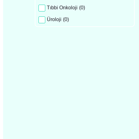
Tıbbi Onkoloji
(
0
)
Üroloji
(
0
)