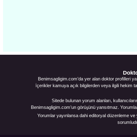
Dokto
Benimsagligim.com’da yer alan doktor profilleri ya
İçerikler kamuya açık bilgilerden veya ilgili hekim t
Sitede bulunan yorum alanları, kullanıcıların 
Benimsagligim.com’un görüşünü yansıtmaz. Yorumlar, ya
Yorumlar yayınlansa dahi editoryal düzenleme ve ya
sorumludur