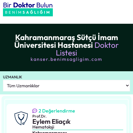
Bir
Doktor
Bulun
BENİM
SAĞLIĞIM
Kahramanmaraş Sütçü İmam
Üniversitesi Hastanesi
Doktor
Listesi
kanser.benimsagligim.com
UZMANLIK
2 Değerlendirme
Prof.Dr.
Eylem Eliaçık
Hematoloji
Kahramanmaraş