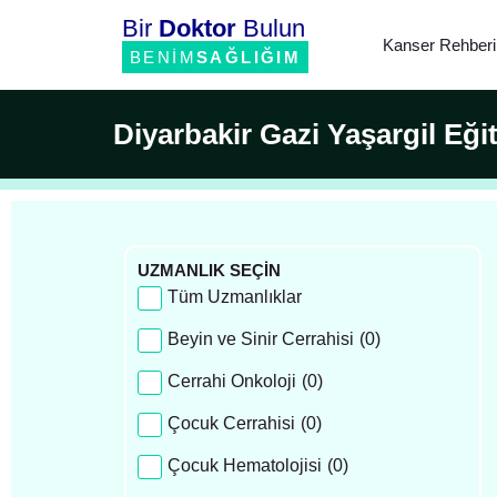
Bir
Doktor
Bulun
Kanser Rehberi
BENİM
SAĞLIĞIM
Diyarbakir Gazi Yaşargil Eğ
UZMANLIK SEÇİN
Tüm Uzmanlıklar
Beyin ve Sinir Cerrahisi
(
0
)
Cerrahi Onkoloji
(
0
)
Çocuk Cerrahisi
(
0
)
Çocuk Hematolojisi
(
0
)