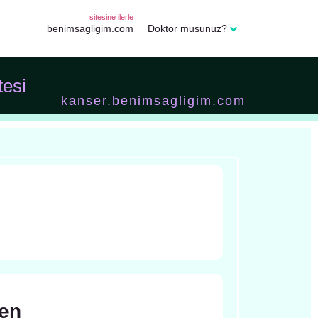
sitesine ilerle
benimsagligim.com
Doktor musunuz?
tesi
kanser.benimsagligim.com
ken