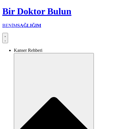
İçeriğe
Bir
Doktor
Bulun
atla
BENİM
SAĞLIĞIM
Kanser Rehberi