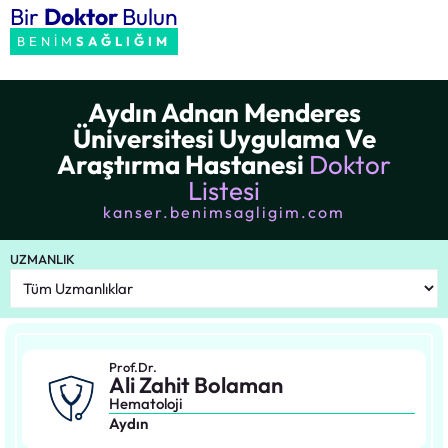
Bir
Doktor
Bulun
BENİM
SAĞLIĞIM
Aydın Adnan Menderes
Üniversitesi Uygulama Ve
Araştırma Hastanesi
Doktor
Listesi
kanser.benimsagligim.com
UZMANLIK
Prof.Dr.
Ali Zahit Bolaman
Hematoloji
Aydın