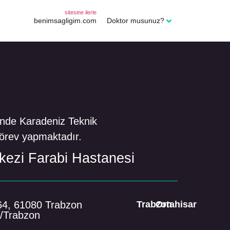
sitesine ilerle
benimsagligim.com
Doktor musunuz?
inde Karadeniz Teknik
görev yapmaktadır.
kezi Farabi Hastanesi
:64, 61080 Trabzon
Trabzon
Ortahisar
r/Trabzon