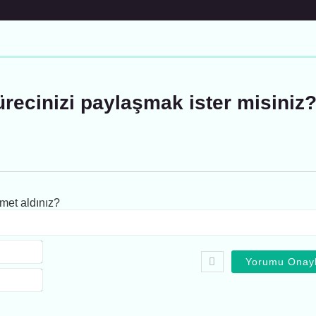
ürecinizi paylaşmak ister misiniz
met aldınız?
Ad:*
E-
Posta*