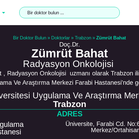
Bir Doktor Bulun
»
Doktorlar
»
Trabzon
»
Zümrüt Bahat
Doç.Dr.
Zümrüt Bahat
Radyasyon Onkolojisi
 , Radyasyon Onkolojisi uzmanı olarak Trabzon il
lama Ve Araştırma Merkezi Farabi Hastanesi'nde 
versitesi Uygulama Ve Araştırma Mer
Trabzon
ADRES
ygulama
Üniversite, Farabi Cd. No
Merkez/Ortahisa
stanesi