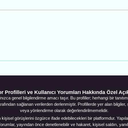
r Profilleri ve Kullanıcı Yorumları Hakkında Özel Aç
lnızca genel bilgilendirme amacı taşır. Bu profiller; herhangi bir tan
arafından sağlanan verilerden derlenmiştir. Profillerde yer alan bilgiler
veya yönlendirme olarak değerlendirilmemelidir.
kişisel görüşlerini özgürce ifade edebilecekleri bir platformdur. Yapılan
lar, yayından önce denetlenebilir ve hakaret, kişisel saldırı, yanıltı