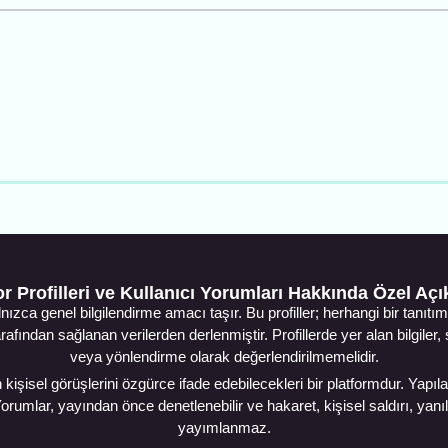
r Profilleri ve Kullanıcı Yorumları Hakkında Özel Aç
lnızca genel bilgilendirme amacı taşır. Bu profiller; herhangi bir tan
arafından sağlanan verilerden derlenmiştir. Profillerde yer alan bilgiler
veya yönlendirme olarak değerlendirilmemelidir.
kişisel görüşlerini özgürce ifade edebilecekleri bir platformdur. Yapılan
lar, yayından önce denetlenebilir ve hakaret, kişisel saldırı, yanıltı
yayımlanmaz.