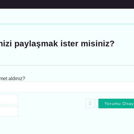
inizi paylaşmak ister misiniz?
et aldınız?
Ad:*
E-
Posta*