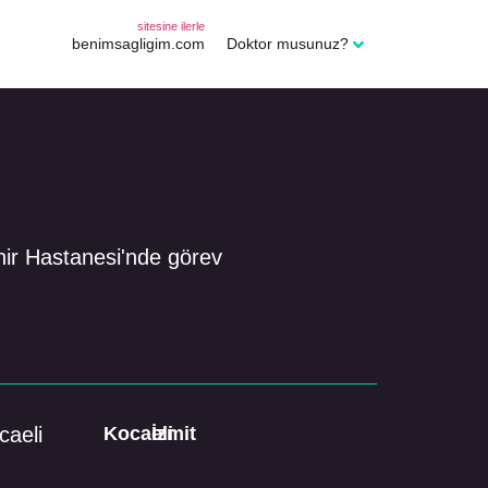
sitesine ilerle
benimsagligim.com
Doktor musunuz?
ehir Hastanesi'nde görev
caeli
Kocaeli
İzmit