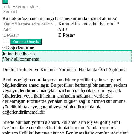
Bu doktor/uzmandan hangi hastane/kurumda hizmet aldınız?
Kurum/Hastane adını belirtin...*
Ad:*
E-Posta*
0
Değerlendirme
Inline Feedbacks
View all comments
Doktor Profilleri ve Kullanıcı Yorumları Hakkında Özel Açıklama
Benimsagligim.com’da yer alan doktor profilleri yalnızca genel
bilgilendirme amacı taşır. Bu profiller; herhangi bir tanıtım, reklam
veya yönlendirme amacıyla hazırlanmaz. İçerikler kamuya açık
bilgilerden veya ilgili hekim tarafından sağlanan verilerden
derlenmiştir. Profillerde yer alan bilgiler, sağlık hizmeti sunumuna
yönelik bir tavsiye, garanti veya yönlendirme olarak
değerlendirilmemelidir.
Sitede bulunan yorum alanları, kullanıcıların kişisel görüşlerini
özgürce ifade edebilecekleri bir platformdur. Yapılan yorumlar
yalnızca ilgili kullanıcıya aittir ve Benimsagligim.com’un görüşünü