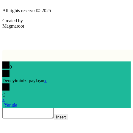
All rights reserved© 2025
Created by
Magmaroot
0
Deneyiminizi paylaşın
x
(
)
x
|
Yanıtla
Insert