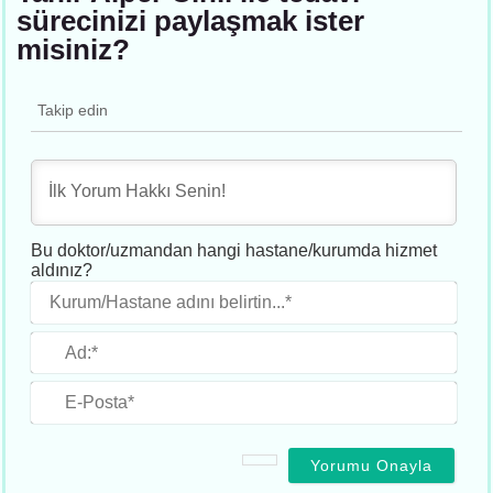
sürecinizi paylaşmak ister
misiniz?
Takip edin
Bu doktor/uzmandan hangi hastane/kurumda hizmet
aldınız?
Kur
adın
belirt
Ad:*
E-
Post