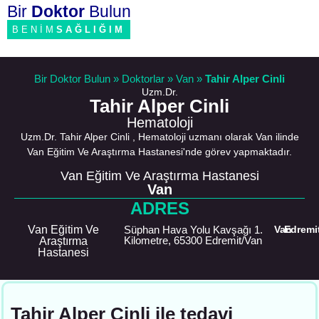
Bir
Doktor
Bulun
BENİM
SAĞLIĞIM
Bir Doktor Bulun
»
Doktorlar
»
Van
»
Tahir Alper Cinli
Uzm.Dr.
Tahir Alper Cinli
Hematoloji
Uzm.Dr. Tahir Alper Cinli , Hematoloji uzmanı olarak Van ilinde
Van Eğitim Ve Araştırma Hastanesi'nde görev yapmaktadır.
Van Eğitim Ve Araştırma Hastanesi
Van
ADRES
Van Eğitim Ve
Süphan Hava Yolu Kavşağı 1.
Van
Edremi
Kilometre, 65300 Edremit/Van
Araştırma
Hastanesi
Tahir Alper Cinli ile tedavi