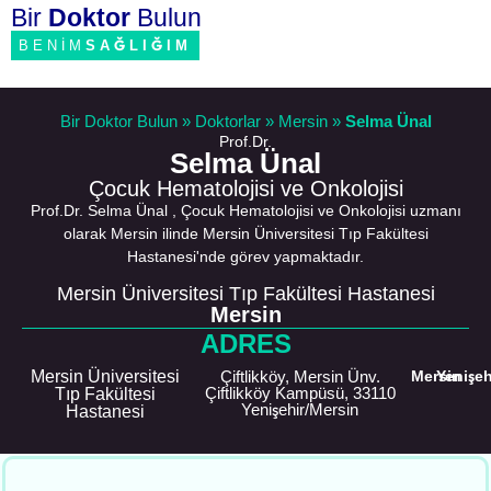
Bir
Doktor
Bulun
BENİM
SAĞLIĞIM
Bir Doktor Bulun
»
Doktorlar
»
Mersin
»
Selma Ünal
Prof.Dr.
Selma Ünal
Çocuk Hematolojisi ve Onkolojisi
Prof.Dr. Selma Ünal , Çocuk Hematolojisi ve Onkolojisi uzmanı
olarak Mersin ilinde Mersin Üniversitesi Tıp Fakültesi
Hastanesi'nde görev yapmaktadır.
Mersin Üniversitesi Tıp Fakültesi Hastanesi
Mersin
ADRES
Mersin Üniversitesi
Çiftlikköy, Mersin Ünv.
Mersin
Yenişeh
Çiftlikköy Kampüsü, 33110
Tıp Fakültesi
Yenişehir/Mersin
Hastanesi