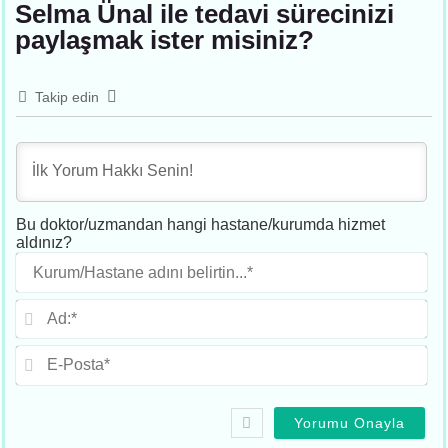
Selma Ünal ile tedavi sürecinizi
paylaşmak ister misiniz?
Takip edin
Bu doktor/uzmandan hangi hastane/kurumda hizmet
aldınız?
Ku
adı
beli
Ad
E-
Po