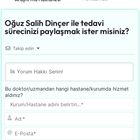
Oğuz Salih Dinçer ile tedavi
sürecinizi paylaşmak ister misiniz?
Takip edin
Bu doktor/uzmandan hangi hastane/kurumda hizmet
aldınız?
Ku
adı
bel
Ad
E-
Po