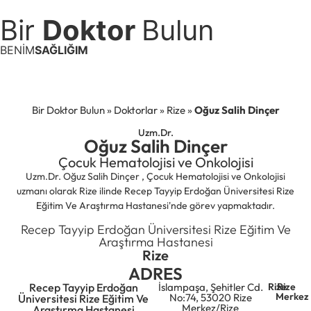
Bir
Doktor
Bulun
BENİM
SAĞLIĞIM
Bir Doktor Bulun
»
Doktorlar
»
Rize
»
Oğuz Salih Dinçer
Uzm.Dr.
Oğuz Salih Dinçer
Çocuk Hematolojisi ve Onkolojisi
Uzm.Dr. Oğuz Salih Dinçer , Çocuk Hematolojisi ve Onkolojisi
uzmanı olarak Rize ilinde Recep Tayyip Erdoğan Üniversitesi Rize
Eğitim Ve Araştırma Hastanesi'nde görev yapmaktadır.
Recep Tayyip Erdoğan Üniversitesi Rize Eğitim Ve
Araştırma Hastanesi
Rize
ADRES
Recep Tayyip Erdoğan
İslampaşa, Şehitler Cd.
Rize
Rize
Merkez
No:74, 53020 Rize
Üniversitesi Rize Eğitim Ve
Merkez/Rize
Araştırma Hastanesi