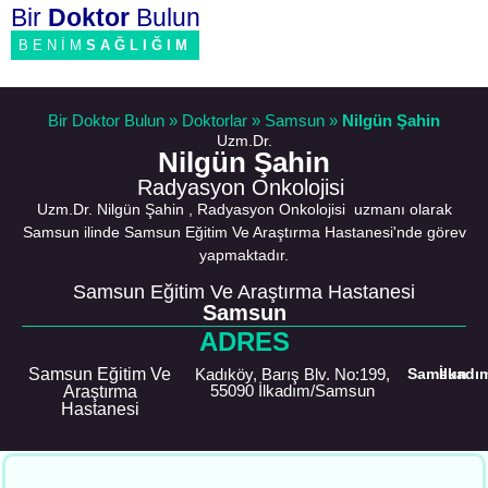
Bir
Doktor
Bulun
BENİM
SAĞLIĞIM
Bir Doktor Bulun
»
Doktorlar
»
Samsun
»
Nilgün Şahin
Uzm.Dr.
Nilgün Şahin
Radyasyon Onkolojisi
Uzm.Dr. Nilgün Şahin , Radyasyon Onkolojisi uzmanı olarak
Samsun ilinde Samsun Eğitim Ve Araştırma Hastanesi'nde görev
yapmaktadır.
Samsun Eğitim Ve Araştırma Hastanesi
Samsun
ADRES
Samsun Eğitim Ve
Kadıköy, Barış Blv. No:199,
Samsun
İlkadı
55090 İlkadım/Samsun
Araştırma
Hastanesi