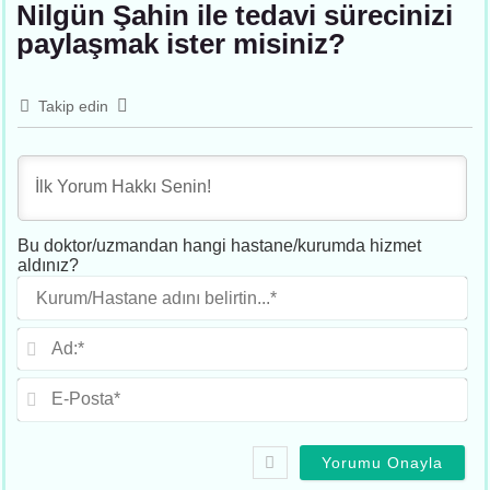
Nilgün Şahin ile tedavi sürecinizi
paylaşmak ister misiniz?
Takip edin
Bu doktor/uzmandan hangi hastane/kurumda hizmet
aldınız?
Ku
adı
beli
Ad
E-
Po