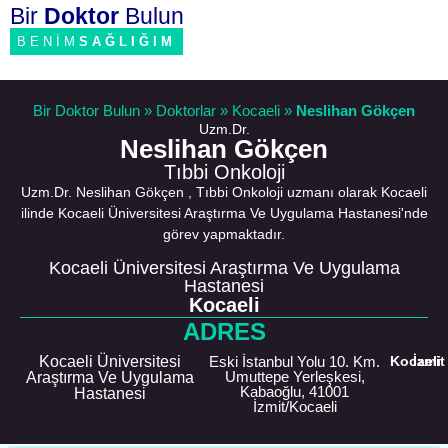
Bir
Doktor
Bulun
BENİM
SAĞLIĞIM
Bir Doktor Bulun
»
Doktorlar
»
Kocaeli
»
Neslihan Gökçen
Uzm.Dr.
Neslihan Gökçen
Tıbbi Onkoloji
Uzm.Dr. Neslihan Gökçen , Tıbbi Onkoloji uzmanı olarak Kocaeli
ilinde Kocaeli Üniversitesi Araştırma Ve Uygulama Hastanesi'nde
görev yapmaktadır.
Kocaeli Üniversitesi Araştırma Ve Uygulama
Hastanesi
Kocaeli
ADRES
Kocaeli Üniversitesi
Eski İstanbul Yolu 10. Km.
Kocaeli
İzmit
Umuttepe Yerleşkesi,
Araştırma Ve Uygulama
Kabaoğlu, 41001
Hastanesi
İzmit/Kocaeli