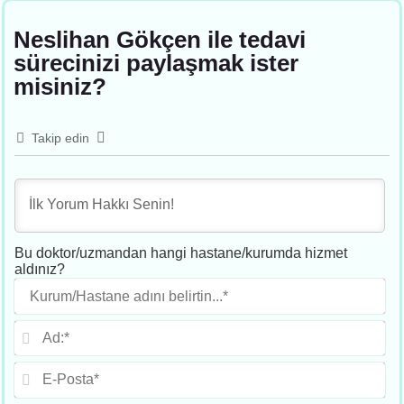
Neslihan Gökçen ile tedavi
sürecinizi paylaşmak ister
misiniz?
Takip edin
Bu doktor/uzmandan hangi hastane/kurumda hizmet
aldınız?
Ku
adı
beli
Ad
E-
Po