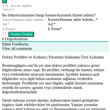
Bu doktor/uzmandan hangi hastane/kurumda hizmet aldınız?
Kurum/Hastane adını belirtin...*
Ad:*
E-Posta*
0
Değerlendirme
Inline Feedbacks
View all comments
Doktor Profilleri ve Kullanıcı Yorumları Hakkında Özel Açıklama
Benimsagligim.com’da yer alan doktor profilleri yalnızca genel
bilgilendirme amacı taşır. Bu profiller; herhangi bir tanıtım, reklam
veya yönlendirme amacıyla hazırlanmaz. İçerikler kamuya açık
bilgilerden veya ilgili hekim tarafından sağlanan verilerden
derlenmiştir. Profillerde yer alan bilgiler, sağlık hizmeti sunumuna
yönelik bir tavsiye, garanti veya yönlendirme olarak
değerlendirilmemelidir.
Sitede bulunan yorum alanları, kullanıcıların kişisel görüşlerini
özgürce ifade edebilecekleri bir platformdur. Yapılan yorumlar
yalnızca ilgili kullanıcıya aittir ve Benimsagligim.com’un görüşünü