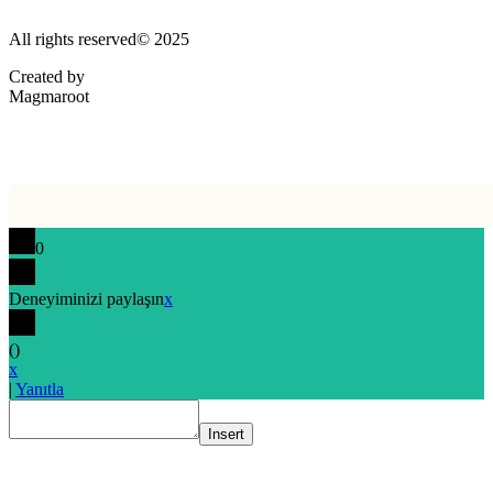
All rights reserved© 2025
Created by
Magmaroot
0
Deneyiminizi paylaşın
x
(
)
x
|
Yanıtla
Insert