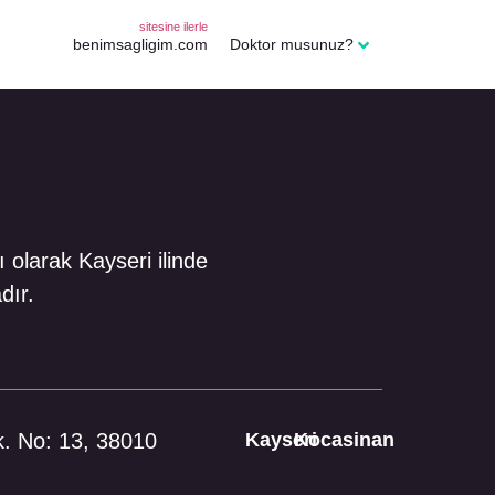
sitesine ilerle
benimsagligim.com
Doktor musunuz?
 olarak Kayseri ilinde
dır.
. No: 13, 38010
Kayseri
Kocasinan