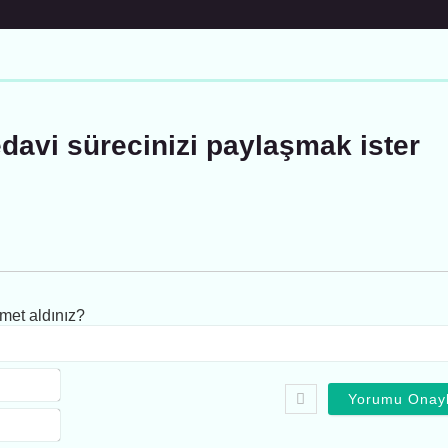
davi sürecinizi paylaşmak ister
met aldınız?
Ad:*
E-
Posta*