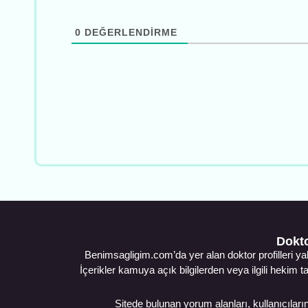
0
DEĞERLENDIRME
Dokto
Benimsagligim.com’da yer alan doktor profilleri ya
İçerikler kamuya açık bilgilerden veya ilgili hekim t
Sitede bulunan yorum alanları, kullanıcıların 