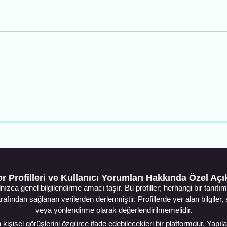
r Profilleri ve Kullanıcı Yorumları Hakkında Özel Aç
lnızca genel bilgilendirme amacı taşır. Bu profiller; herhangi bir tan
arafından sağlanan verilerden derlenmiştir. Profillerde yer alan bilgiler
veya yönlendirme olarak değerlendirilmemelidir.
kişisel görüşlerini özgürce ifade edebilecekleri bir platformdur. Yapılan