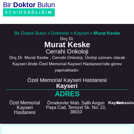
Bir
Doktor
Bulun
BENİM
SAĞLIĞIM
Bir Doktor Bulun
»
Doktorlar
»
Kayseri
»
Murat Keske
Doç.Dr.
Murat Keske
Cerrahi Onkoloji
Doç.Dr. Murat Keske , Cerrahi Onkoloji, Üroloji uzmanı olarak
Kayseri ilinde Özel Memorial Kayseri Hastanesi'nde görev
yapmaktadır.
Özel Memorial Kayseri Hastanesi
Kayseri
ADRES
Özel Memorial
Örnekevler Mah. Salih Avgun
Kayseri
Kocasin
Paşa Cad, Temizel Sk. No: 13,
Kayseri
38010
Hastanesi