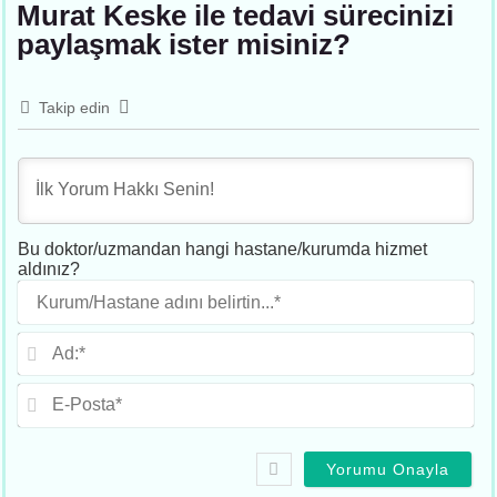
Murat Keske ile tedavi sürecinizi
paylaşmak ister misiniz?
Takip edin
Bu doktor/uzmandan hangi hastane/kurumda hizmet
aldınız?
Ku
adı
beli
Ad
E-
Po