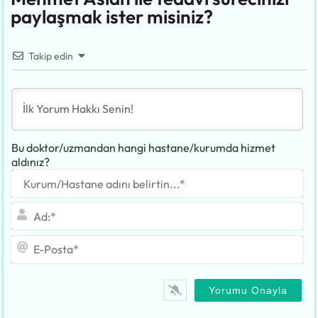
paylaşmak ister misiniz?
Takip edin
Bu doktor/uzmandan hangi hastane/kurumda hizmet
aldınız?
Ku
adı
bel
Ad
E-
Po