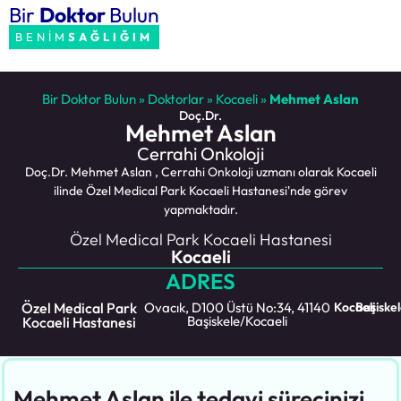
Bir
Doktor
Bulun
BENİM
SAĞLIĞIM
Bir Doktor Bulun
»
Doktorlar
»
Kocaeli
»
Mehmet Aslan
Doç.Dr.
Mehmet Aslan
Cerrahi Onkoloji
Doç.Dr. Mehmet Aslan , Cerrahi Onkoloji uzmanı olarak Kocaeli
ilinde Özel Medical Park Kocaeli Hastanesi'nde görev
yapmaktadır.
Özel Medical Park Kocaeli Hastanesi
Kocaeli
ADRES
Özel Medical Park
Ovacık, D100 Üstü No:34, 41140
Kocaeli
Başiske
Başiskele/Kocaeli
Kocaeli Hastanesi
Mehmet Aslan ile tedavi sürecinizi