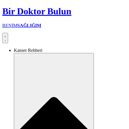
İçeriğe
Bir
Doktor
Bulun
atla
BENİM
SAĞLIĞIM
Kanser Rehberi