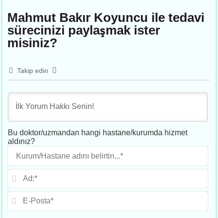
Mahmut Bakır Koyuncu ile tedavi
sürecinizi paylaşmak ister
misiniz?
Takip edin
Bu doktor/uzmandan hangi hastane/kurumda hizmet
aldınız?
Ku
adı
beli
Ad
E-
Po