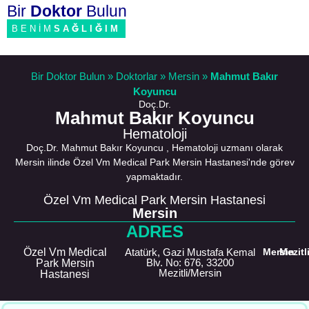
Bir
Doktor
Bulun
BENİM
SAĞLIĞIM
Bir Doktor Bulun
»
Doktorlar
»
Mersin
»
Mahmut Bakır
Koyuncu
Doç.Dr.
Mahmut Bakır Koyuncu
Hematoloji
Doç.Dr. Mahmut Bakır Koyuncu , Hematoloji uzmanı olarak
Mersin ilinde Özel Vm Medical Park Mersin Hastanesi'nde görev
yapmaktadır.
Özel Vm Medical Park Mersin Hastanesi
Mersin
ADRES
Özel Vm Medical
Atatürk, Gazi Mustafa Kemal
Mersin
Mezitl
Blv. No: 676, 33200
Park Mersin
Mezitli/Mersin
Hastanesi