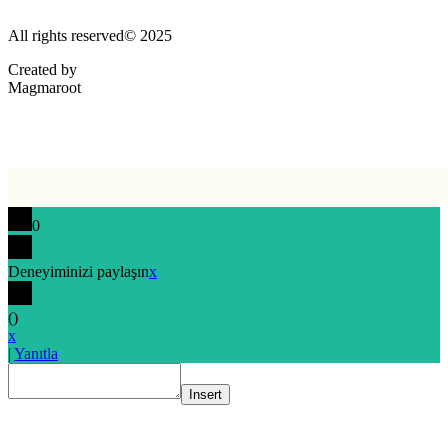
All rights reserved© 2025
Created by
Magmaroot
0
Deneyiminizi paylaşın
x
(
)
x
|
Yanıtla
Insert