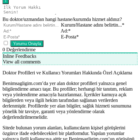
Bu doktor/uzmandan hangi hastane/kurumda hizmet aldınız?
Kurum/Hastane adını belirtin...*
Ad:*
E-Posta*
0
Değerlendirme
Inline Feedbacks
View all comments
Doktor Profilleri ve Kullanıcı Yorumları Hakkında Özel Açıklama
Benimsagligim.com’da yer alan doktor profilleri yalnızca genel
bilgilendirme amacı taşır. Bu profiller; herhangi bir tanıtım, reklam
veya yönlendirme amacıyla hazırlanmaz. İçerikler kamuya açık
bilgilerden veya ilgili hekim tarafından sağlanan verilerden
derlenmiştir. Profillerde yer alan bilgiler, sağlık hizmeti sunumuna
yönelik bir tavsiye, garanti veya yönlendirme olarak
değerlendirilmemelidir.
Sitede bulunan yorum alanları, kullanıcıların kişisel görüşlerini
özgürce ifade edebilecekleri bir platformdur. Yapılan yorumlar
yalnızca ilgili kullanıcıya aittir ve Benimsagligim.com’un görüşünü