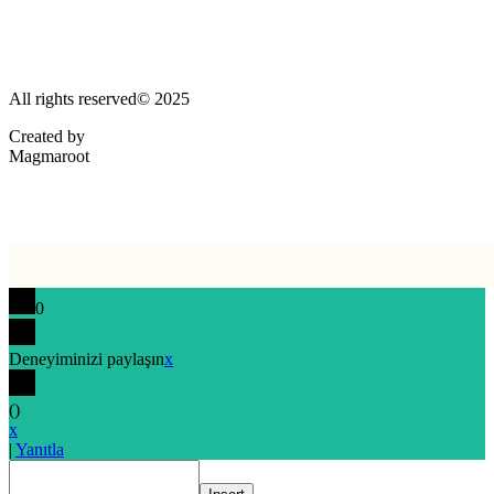
All rights reserved© 2025
Created by
Magmaroot
0
Deneyiminizi paylaşın
x
(
)
x
|
Yanıtla