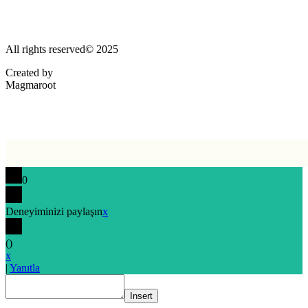
All rights reserved© 2025
Created by
Magmaroot
0
Deneyiminizi paylaşın
x
(
)
x
|
Yanıtla
Insert