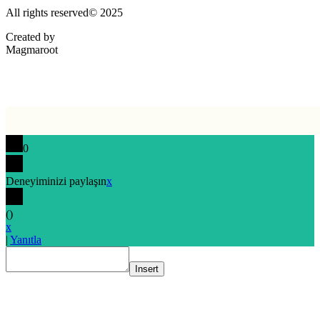
All rights reserved© 2025
Created by
Magmaroot
0
Deneyiminizi paylaşın
x
(
)
x
|
Yanıtla
Insert