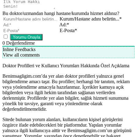
Bu doktor/uzmandan hangi hastane/kurumda hizmet aldınız?
Kurum/Hastane adını belirtin...*
Ad:*
E-Posta*
0
Değerlendirme
Inline Feedbacks
View all comments
Doktor Profilleri ve Kullanıcı Yorumları Hakkında Özel Açıklama
Benimsagligim.com’da yer alan doktor profilleri yalnızca genel
bilgilendirme amacı taşır. Bu profiller; herhangi bir tanıtım, reklam
veya yönlendirme amacıyla hazırlanmaz. İçerikler kamuya açık
bilgilerden veya ilgili hekim tarafından sağlanan verilerden
derlenmiştir. Profillerde yer alan bilgiler, sağlık hizmeti sunumuna
yönelik bir tavsiye, garanti veya yönlendirme olarak
değerlendirilmemelidir.
Sitede bulunan yorum alanları, kullanıcıların kişisel görüşlerini
özgürce ifade edebilecekleri bir platformdur. Yapılan yorumlar
yalnızca ilgili kullanıcıya aittir ve Benimsagligim.com’un görüşünü
yansıtmaz. Yorumlar, yayından önce denetlenebilir ve hakaret,