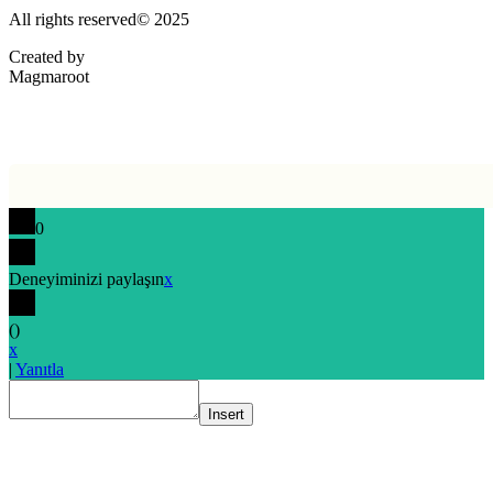
All rights reserved© 2025
Created by
Magmaroot
0
Deneyiminizi paylaşın
x
(
)
x
|
Yanıtla
Insert