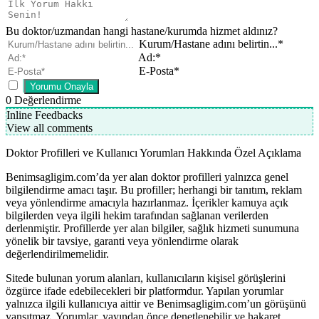
Bu doktor/uzmandan hangi hastane/kurumda hizmet aldınız?
Kurum/Hastane adını belirtin...*
Ad:*
E-Posta*
0
Değerlendirme
Inline Feedbacks
View all comments
Doktor Profilleri ve Kullanıcı Yorumları Hakkında Özel Açıklama
Benimsagligim.com’da yer alan doktor profilleri yalnızca genel
bilgilendirme amacı taşır. Bu profiller; herhangi bir tanıtım, reklam
veya yönlendirme amacıyla hazırlanmaz. İçerikler kamuya açık
bilgilerden veya ilgili hekim tarafından sağlanan verilerden
derlenmiştir. Profillerde yer alan bilgiler, sağlık hizmeti sunumuna
yönelik bir tavsiye, garanti veya yönlendirme olarak
değerlendirilmemelidir.
Sitede bulunan yorum alanları, kullanıcıların kişisel görüşlerini
özgürce ifade edebilecekleri bir platformdur. Yapılan yorumlar
yalnızca ilgili kullanıcıya aittir ve Benimsagligim.com’un görüşünü
yansıtmaz. Yorumlar, yayından önce denetlenebilir ve hakaret,