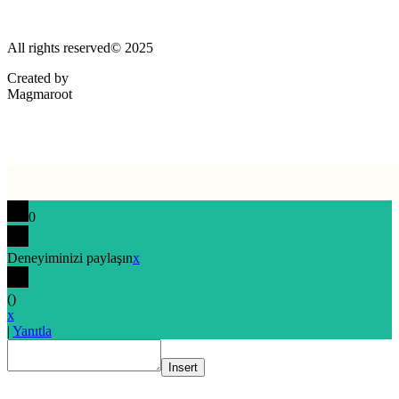
All rights reserved© 2025
Created by
Magmaroot
0
Deneyiminizi paylaşın
x
(
)
x
|
Yanıtla
Insert