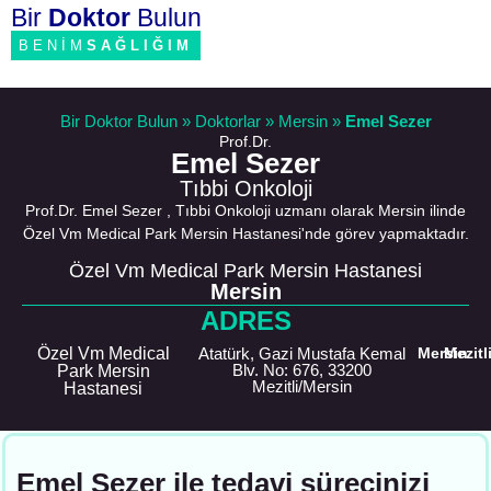
Bir
Doktor
Bulun
BENİM
SAĞLIĞIM
Bir Doktor Bulun
»
Doktorlar
»
Mersin
»
Emel Sezer
Prof.Dr.
Emel Sezer
Tıbbi Onkoloji
Prof.Dr. Emel Sezer , Tıbbi Onkoloji uzmanı olarak Mersin ilinde
Özel Vm Medical Park Mersin Hastanesi'nde görev yapmaktadır.
Özel Vm Medical Park Mersin Hastanesi
Mersin
ADRES
Özel Vm Medical
Atatürk, Gazi Mustafa Kemal
Mersin
Mezitl
Blv. No: 676, 33200
Park Mersin
Mezitli/Mersin
Hastanesi
Emel Sezer ile tedavi sürecinizi