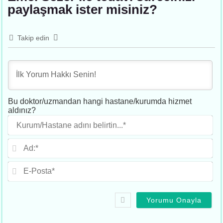
paylaşmak ister misiniz?
Takip edin
Bu doktor/uzmandan hangi hastane/kurumda hizmet
aldınız?
Ku
adı
beli
Ad
E-
Po