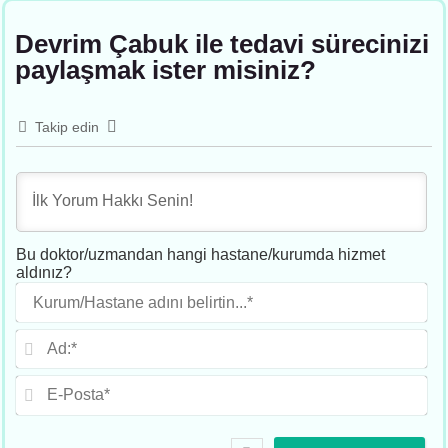
Devrim Çabuk ile tedavi sürecinizi
paylaşmak ister misiniz?
Takip edin
Bu doktor/uzmandan hangi hastane/kurumda hizmet
aldınız?
Ku
adı
beli
Ad
E-
Po