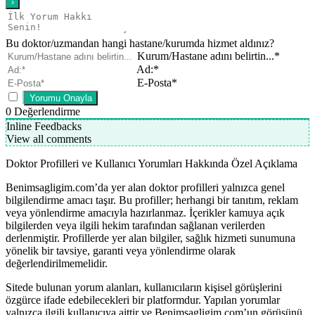
Bu doktor/uzmandan hangi hastane/kurumda hizmet aldınız?
Kurum/Hastane adını belirtin...*
Ad:*
E-Posta*
0
Değerlendirme
Inline Feedbacks
View all comments
Doktor Profilleri ve Kullanıcı Yorumları Hakkında Özel Açıklama
Benimsagligim.com’da yer alan doktor profilleri yalnızca genel
bilgilendirme amacı taşır. Bu profiller; herhangi bir tanıtım, reklam
veya yönlendirme amacıyla hazırlanmaz. İçerikler kamuya açık
bilgilerden veya ilgili hekim tarafından sağlanan verilerden
derlenmiştir. Profillerde yer alan bilgiler, sağlık hizmeti sunumuna
yönelik bir tavsiye, garanti veya yönlendirme olarak
değerlendirilmemelidir.
Sitede bulunan yorum alanları, kullanıcıların kişisel görüşlerini
özgürce ifade edebilecekleri bir platformdur. Yapılan yorumlar
yalnızca ilgili kullanıcıya aittir ve Benimsagligim.com’un görüşünü