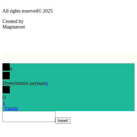
All rights reserved© 2025
Created by
Magmaroot
0
Deneyiminizi paylaşın
x
(
)
x
|
Yanıtla
Insert