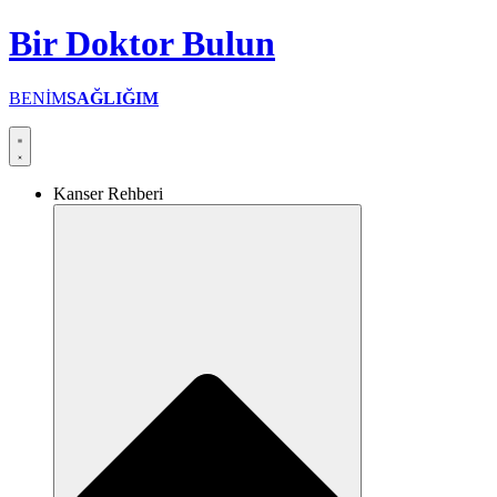
İçeriğe
Bir
Doktor
Bulun
atla
BENİM
SAĞLIĞIM
Kanser Rehberi