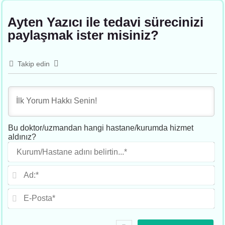
Ayten Yazıcı ile tedavi sürecinizi
paylaşmak ister misiniz?
Takip edin
Bu doktor/uzmandan hangi hastane/kurumda hizmet
aldınız?
Ku
adı
beli
Ad
E-
Po