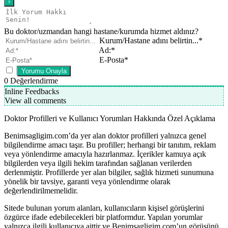
Bu doktor/uzmandan hangi hastane/kurumda hizmet aldınız?
Kurum/Hastane adını belirtin...*
Ad:*
E-Posta*
0
Değerlendirme
Inline Feedbacks
View all comments
Doktor Profilleri ve Kullanıcı Yorumları Hakkında Özel Açıklama
Benimsagligim.com’da yer alan doktor profilleri yalnızca genel
bilgilendirme amacı taşır. Bu profiller; herhangi bir tanıtım, reklam
veya yönlendirme amacıyla hazırlanmaz. İçerikler kamuya açık
bilgilerden veya ilgili hekim tarafından sağlanan verilerden
derlenmiştir. Profillerde yer alan bilgiler, sağlık hizmeti sunumuna
yönelik bir tavsiye, garanti veya yönlendirme olarak
değerlendirilmemelidir.
Sitede bulunan yorum alanları, kullanıcıların kişisel görüşlerini
özgürce ifade edebilecekleri bir platformdur. Yapılan yorumlar
yalnızca ilgili kullanıcıya aittir ve Benimsagligim.com’un görüşünü