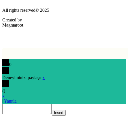
All rights reserved© 2025
Created by
Magmaroot
0
Deneyiminizi paylaşın
x
(
)
x
|
Yanıtla
Insert