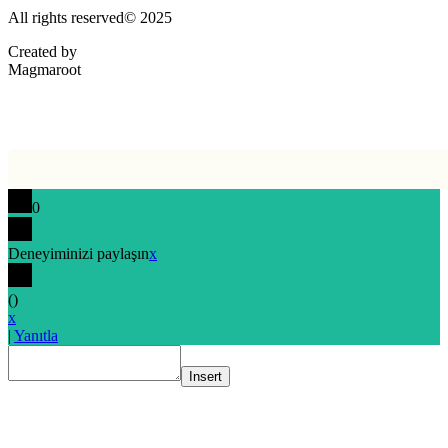
All rights reserved© 2025
Created by
Magmaroot
0
Deneyiminizi paylaşın
x
(
)
x
|
Yanıtla
Insert