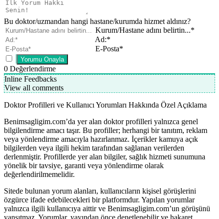
Bu doktor/uzmandan hangi hastane/kurumda hizmet aldınız?
Kurum/Hastane adını belirtin...*
Ad:*
E-Posta*
0
Değerlendirme
Inline Feedbacks
View all comments
Doktor Profilleri ve Kullanıcı Yorumları Hakkında Özel Açıklama
Benimsagligim.com’da yer alan doktor profilleri yalnızca genel
bilgilendirme amacı taşır. Bu profiller; herhangi bir tanıtım, reklam
veya yönlendirme amacıyla hazırlanmaz. İçerikler kamuya açık
bilgilerden veya ilgili hekim tarafından sağlanan verilerden
derlenmiştir. Profillerde yer alan bilgiler, sağlık hizmeti sunumuna
yönelik bir tavsiye, garanti veya yönlendirme olarak
değerlendirilmemelidir.
Sitede bulunan yorum alanları, kullanıcıların kişisel görüşlerini
özgürce ifade edebilecekleri bir platformdur. Yapılan yorumlar
yalnızca ilgili kullanıcıya aittir ve Benimsagligim.com’un görüşünü
yansıtmaz. Yorumlar, yayından önce denetlenebilir ve hakaret,