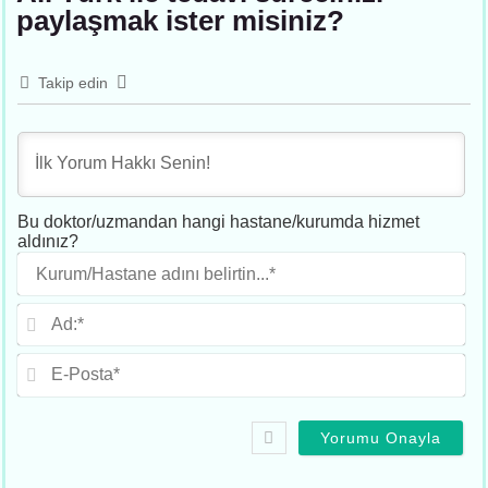
paylaşmak ister misiniz?
Takip edin
Bu doktor/uzmandan hangi hastane/kurumda hizmet
aldınız?
Ku
adı
beli
Ad
E-
Po