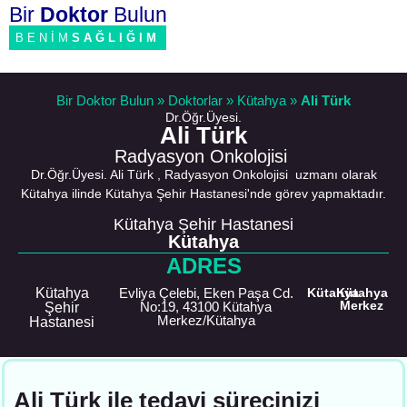
Bir
Doktor
Bulun
BENİM
SAĞLIĞIM
Bir Doktor Bulun
»
Doktorlar
»
Kütahya
»
Ali Türk
Dr.Öğr.Üyesi.
Ali Türk
Radyasyon Onkolojisi
Dr.Öğr.Üyesi. Ali Türk , Radyasyon Onkolojisi uzmanı olarak
Kütahya ilinde Kütahya Şehir Hastanesi'nde görev yapmaktadır.
Kütahya Şehir Hastanesi
Kütahya
ADRES
Kütahya
Evliya Çelebi, Eken Paşa Cd.
Kütahya
Kütahya
Merkez
No:19, 43100 Kütahya
Şehir
Merkez/Kütahya
Hastanesi
Ali Türk ile tedavi sürecinizi